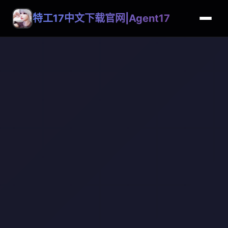
特工17中文下载官网|Agent17