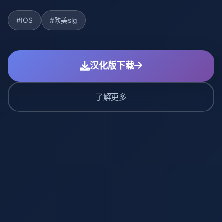
#IOS
#欧美slg
汉化版下载
了解更多