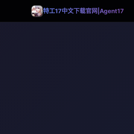
特工17中文下载官网|Agent17