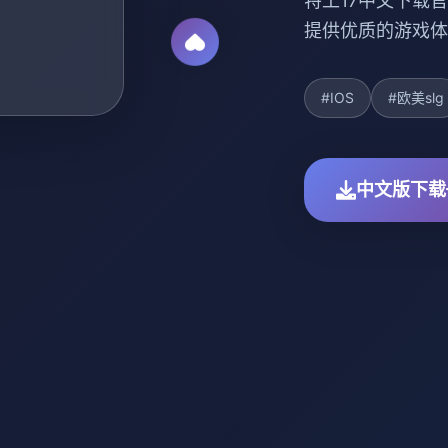
特工17中文下载官
提供优质的游戏体
#IOS
#欧美slg
中文版下载