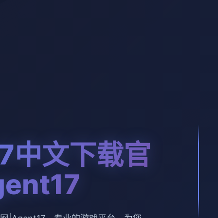
17中文下载官
ent17