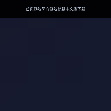
首页
游戏简介
游戏秘籍
中文版下载