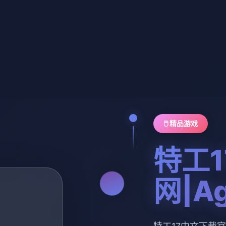
🖱️ 精品游戏
特工
网|Ag