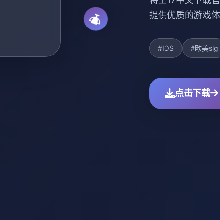
特工17中文下载官
提供优质的游戏体
#IOS
#欧美slg
点击下载