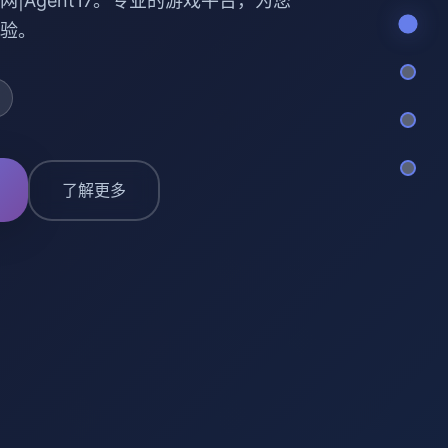
网|Agent17。专业的游戏平台，为您
验。
了解更多