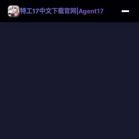
特工17中文下载官网|Agent17