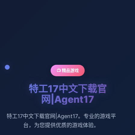
📺 精品游戏
特工17中文下载官
网|Agent17
特工17中文下载官网|Agent17。专业的游戏平
台，为您提供优质的游戏体验。