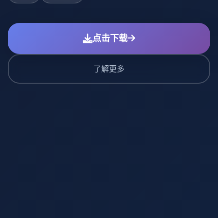
点击下载
了解更多