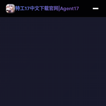
特工17中文下载官网|Agent17