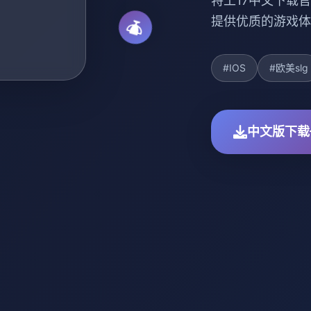
特工17中文下载官
提供优质的游戏体
#IOS
#欧美slg
中文版下载