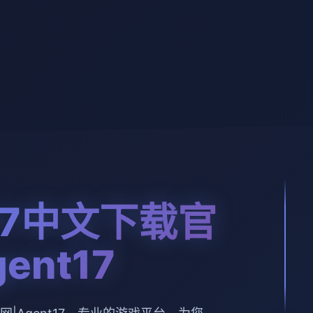
17中文下载官
ent17