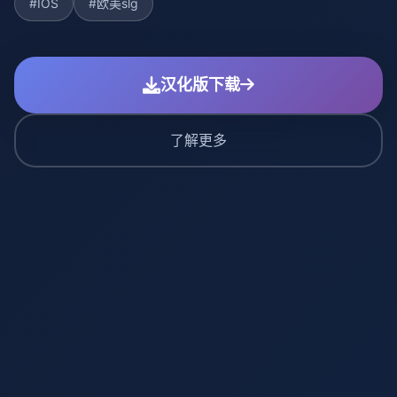
#IOS
#欧美slg
汉化版下载
了解更多