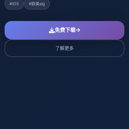
#IOS
#欧美slg
免费下载
了解更多