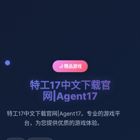
🌙 精品游戏
特工17中文下载官
网|Agent17
特工17中文下载官网|Agent17。专业的游戏平
台，为您提供优质的游戏体验。