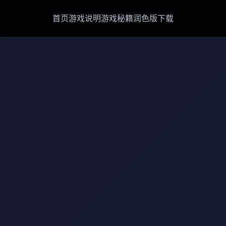
首页
游戏说明
游戏秘籍
润色版下载