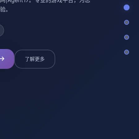
网|Agent17。专业的游戏平台，为您
验。
了解更多