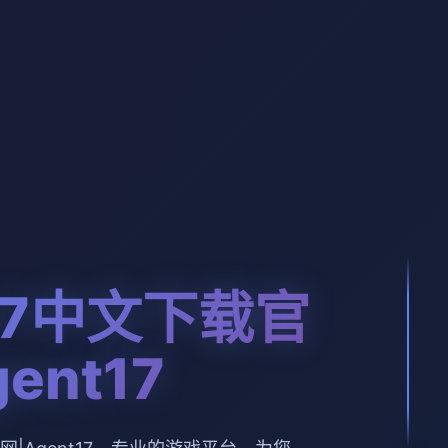
17中文下载官
ent17