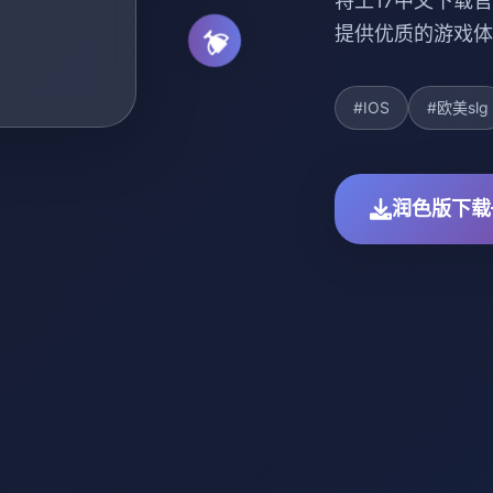
特工17中文下载官
提供优质的游戏体
#IOS
#欧美slg
润色版下载