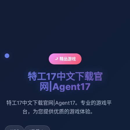
🚬 精品游戏
特工17中文下载官
网|Agent17
特工17中文下载官网|Agent17。专业的游戏平
台，为您提供优质的游戏体验。