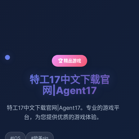
🏆 精品游戏
特工17中文下载官
网|Agent17
特工17中文下载官网|Agent17。专业的游戏平
台，为您提供优质的游戏体验。
#IOS
#欧美slg