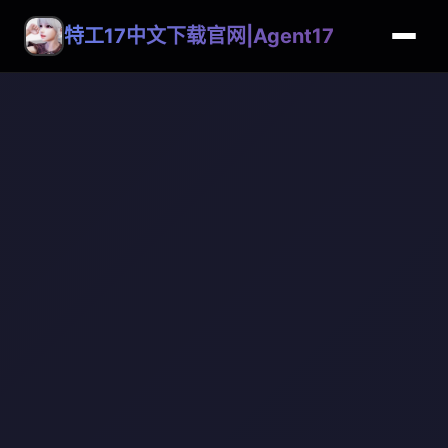
特工17中文下载官网|Agent17