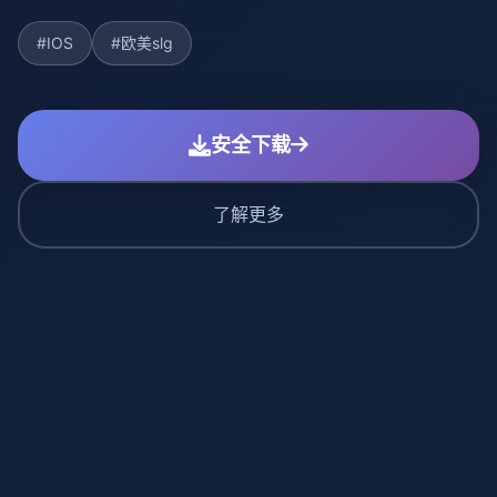
#IOS
#欧美slg
安全下载
了解更多